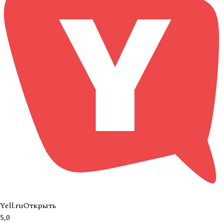
Yell.ru
Открыть
5,0