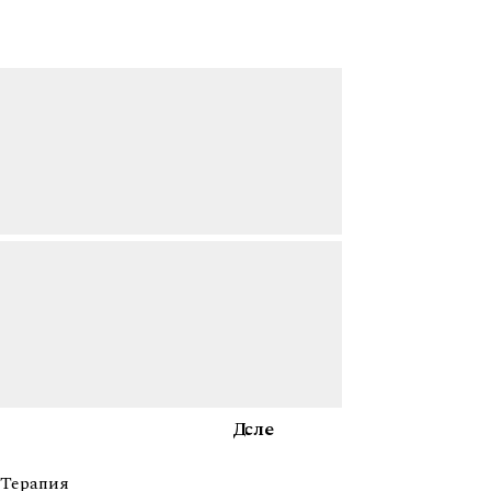
После
До
Терапия